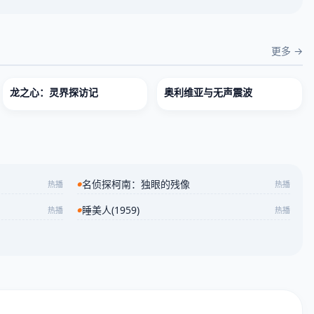
更多 →
HD
HD
龙之心：灵界探访记
奥利维亚与无声震波
名侦探柯南：独眼的残像
热播
热播
●
睡美人(1959)
热播
热播
●