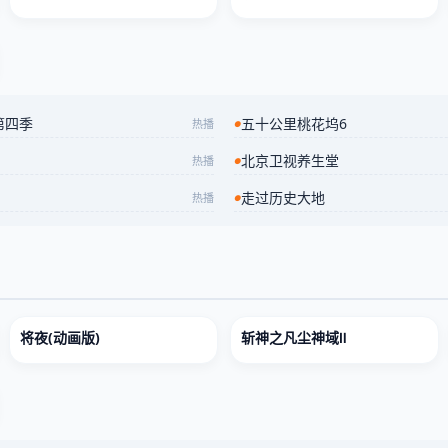
第四季
五十公里桃花坞6
热播
●
北京卫视养生堂
热播
●
走过历史大地
热播
●
更新至第11集
更新至第3集
将夜(动画版)
斩神之凡尘神域Ⅱ