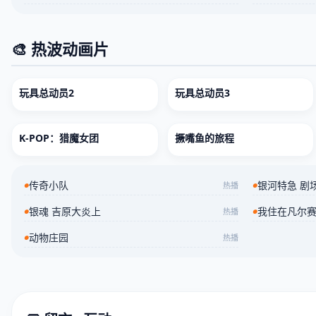
🎨 热波动画片
HD
HD
玩具总动员2
玩具总动员3
HD
HD
K-POP：猎魔女团
撅嘴鱼的旅程
传奇小队
银河特急 剧
热播
●
●
银魂 吉原大炎上
我住在凡尔
热播
●
●
动物庄园
热播
●