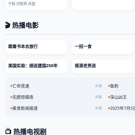
于毅 刘智扬 肖茵
🎬 热播电影
更新至20260625
更新至第3集
跟着书本去旅行
一招一食
完结
更新至HD
美国实验：细说建国250年
摇滚老男孩
亡命竞速
鱼刺
热播
●
●
无题惊婚夜
深山凶王
热播
●
●
美食新闻报道
2025年7月5
热播
●
●
📺 热播电视剧