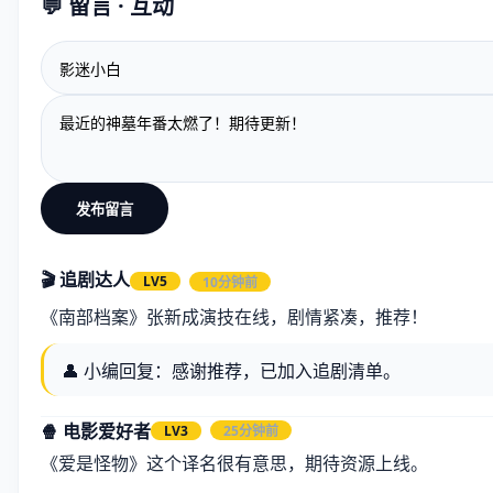
💬 留言 · 互动
发布留言
🎬 追剧达人
LV5
10分钟前
《南部档案》张新成演技在线，剧情紧凑，推荐！
👤 小编回复：感谢推荐，已加入追剧清单。
🍿 电影爱好者
LV3
25分钟前
《爱是怪物》这个译名很有意思，期待资源上线。