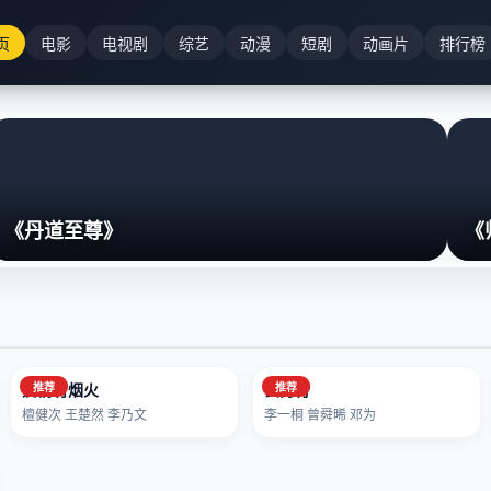
页
电影
电视剧
综艺
动漫
短剧
动画片
排行榜
《丹道至尊》
《
更新至第20集
更新至第14集
爱情有烟火
推荐
云秀行
推荐
檀健次 王楚然 李乃文
李一桐 曾舜晞 邓为