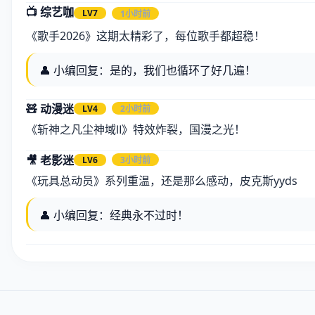
📺 综艺咖
LV7
1小时前
《歌手2026》这期太精彩了，每位歌手都超稳！
👤 小编回复：是的，我们也循环了好几遍！
🧸 动漫迷
LV4
2小时前
《斩神之凡尘神域Ⅱ》特效炸裂，国漫之光！
🎥 老影迷
LV6
3小时前
《玩具总动员》系列重温，还是那么感动，皮克斯yyds
👤 小编回复：经典永不过时！