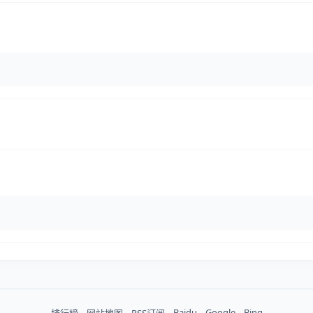
Baidu
Google
Bing