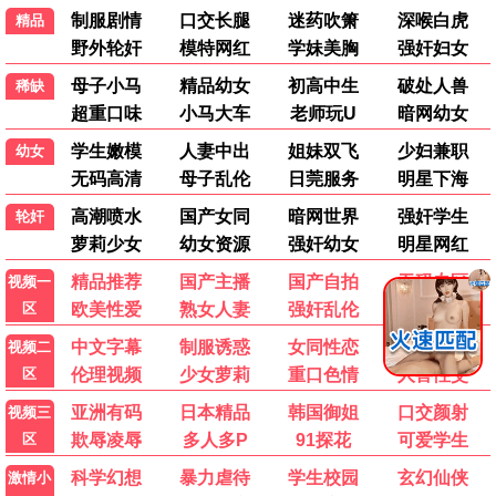
更新至第10集
完结
更新至第271集
冬季暖阳
花链
宝岛西米乐
更新至第4集
更新至第16集
去桃花盛开的地方2
一念初见锦衣谣
我们愉快的好日子
红色珍珠
热播
热播
●
●
百味人生
阿松与阿暖
热播
热播
●
●
过多的爱与谋杀
豆腐妈妈
热播
热播
●
●
另一个自己 第三季
当橘子掉落时
热播
热播
●
●
种墨园
你在夏日之中
热播
热播
●
●
飞常日志2粤语
飞常日志2国语
热播
热播
●
●
爱情有烟火
热播
●