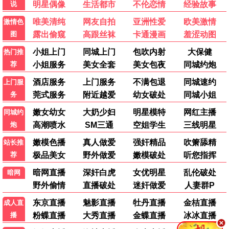
🎤 热播综艺
更多 →
更新至20260625
更新至20260624
更新至20260624
百家讲坛
全民星攻略
WTO姐妹会
先导片
下饭纯享
第3期中
快乐老家
食神·百厨大战
天才厨人
第5期
萌娃当家
喜欢你我也是 第六季
爸爸当家 第五季
半熟恋人 第五季
开始推理吧 第四季
热播
热播
●
●
五十公里桃花坞6
超燃青春的合唱
热播
热播
●
●
毛雪汪
黄金渔场
热播
热播
●
●
北京卫视养生堂
金牌调解
热播
热播
●
●
刘在街头第四季
爱情保卫战
热播
热播
●
●