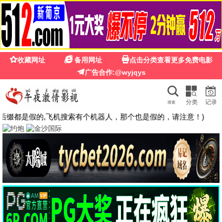
🎬 23影视
· 免费高清
首页
电影
电视剧
综艺
动漫
短剧
动画片
排行榜
搜
索
《神墓年番》
《丹
🔥 热播推荐
更多 →
更新至第33集
更新至第32集
更新至第20集