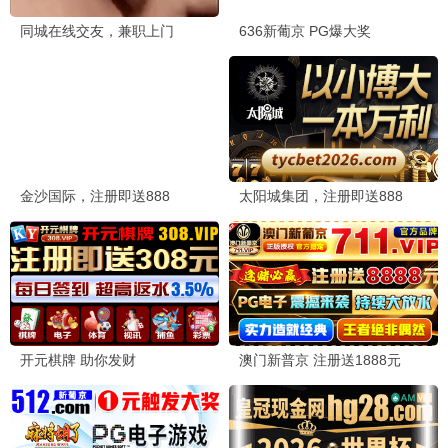
玩具总动员5
名侦探柯南：独眼的残像
热播
热播
●
●
银魂 吉原大炎上
我住在凡尔赛的日子
热播
热播
●
●
佐贺偶像是传奇
睡美人(1959)
热播
热播
●
●
动物庄园
热播
●
💬 留言 · 互动
发布留言