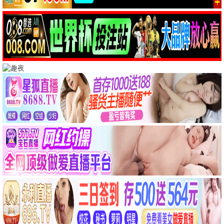
完结
更新至HD
美国实验：细说建国250年
摇滚老男孩
亡命竞速
鱼刺
热播
热播
●
●
校园火劫：深渊
红嫁衣：纸新娘
热播
热播
●
●
无题惊婚夜
深山凶王
热播
热播
●
●
它们在这里
沉默不该有的样子
热播
热播
●
●
美食新闻报道
2025年7月5日 凌晨4点18分
热播
热播
●
●
鬼区死守
饥饿河马
热播
热播
●
●
📺 热播电视剧
更多 →
更新至第14集
更新至第17集
更新至第19集
行医道
妻本善良
炽夏