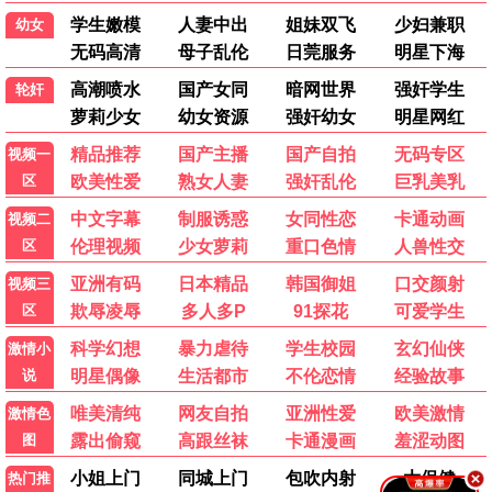
🎤 热播综艺
更多 →
更新至20260625
更新至20260624
更新至20260624
百家讲坛
全民星攻略
WTO姐妹会
先导片
下饭纯享
第3期中
快乐老家
食神·百厨大战
天才厨人
第5期
萌娃当家
喜欢你我也是 第六季
爸爸当家 第五季
半熟恋人 第五季
开始推理吧 第四季
热播
热播
●
●
五十公里桃花坞6
超燃青春的合唱
热播
热播
●
●
毛雪汪
黄金渔场
热播
热播
●
●
北京卫视养生堂
金牌调解
热播
热播
●
●
刘在街头第四季
爱情保卫战
热播
热播
●
●