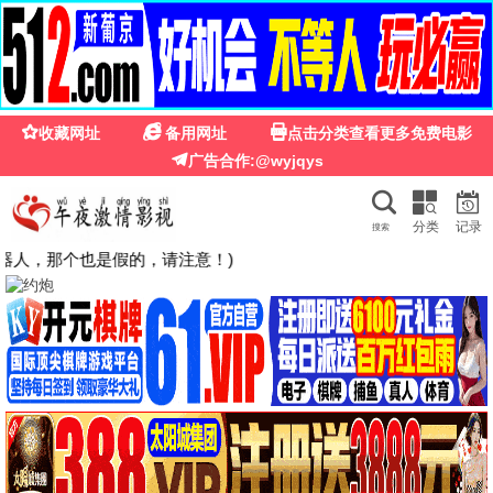
🎬 23影视
· 免费高清
首页
电影
电视剧
综艺
动漫
短剧
动画片
排行榜
搜
索
《神墓年番》
《丹
🔥 热播推荐
更多 →
更新至第33集
更新至第32集
更新至第20集